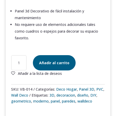
Panel 3d Decorativo de fácil instalación y
mantenimiento
No requiere uso de elementos adicionales tales
como cuadros o espejos para decorar su espacio
favorito.
METRICO
Añadir al carrito
3D
PVC
WALL
DECO
M2
SKU:
VB-014
Categorías:
Deco Hogar
,
Panel 3D
,
PVC
,
CANTIDAD
Wall Deco
Etiquetas:
3D
,
decoracion
,
diseño
,
DIY
,
geometrico
,
moderno
,
panel
,
paredes
,
walldeco