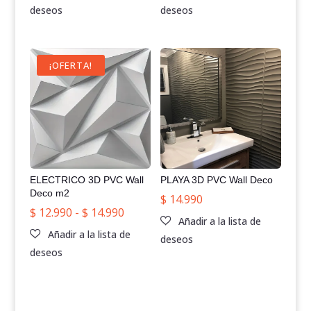
¡OFERTA!
ELECTRICO 3D PVC Wall
PLAYA 3D PVC Wall Deco
Deco m2
$
14.990
Rango
$
12.990
-
$
14.990
de
precios:
desde
$ 12.990
hasta
$ 14.990