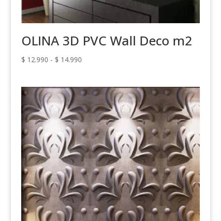
OLINA 3D PVC Wall Deco m2
Rango
$
12.990
-
$
14.990
de
precios:
desde
$ 12.990
hasta
$ 14.990