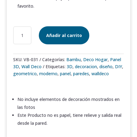
favorito.
INDIAN
Añadir al carrito
3D
PVC
WALL
DECO
SKU:
VB-031
Categorías:
Bambu
,
Deco Hogar
,
Panel
M2
3D
,
Wall Deco
Etiquetas:
3D
,
decoracion
,
diseño
,
DIY
,
CANTIDAD
geometrico
,
moderno
,
panel
,
paredes
,
walldeco
No incluye elementos de decoración mostrados en
las fotos
Este Producto no es papel, tiene relieve y salida real
desde la pared.