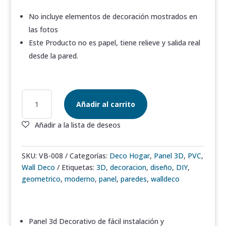
No incluye elementos de decoración mostrados en
las fotos
Este Producto no es papel, tiene relieve y salida real
desde la pared.
CAROLINE
Añadir al carrito
3D
PVC
WALL
DECO
M2
SKU:
VB-008
Categorías:
Deco Hogar
,
Panel 3D
,
PVC
,
CANTIDAD
Wall Deco
Etiquetas:
3D
,
decoracion
,
diseño
,
DIY
,
geometrico
,
moderno
,
panel
,
paredes
,
walldeco
Panel 3d Decorativo de fácil instalación y